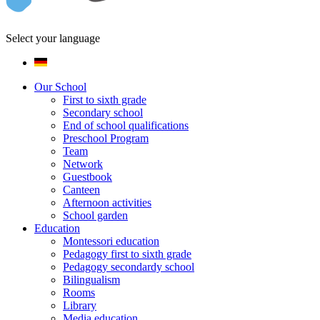
Select your language
Our School
First to sixth grade
Secondary school
End of school qualifications
Preschool Program
Team
Network
Guestbook
Canteen
Afternoon activities
School garden
Education
Montessori education
Pedagogy first to sixth grade
Pedagogy secondardy school
Bilingualism
Rooms
Library
Media education